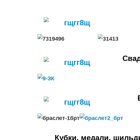
Свад
Кубки, медали, шильд