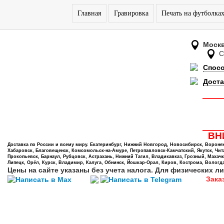
Главная
Гравировка
Печать на футболка
Моск
Спос
Доста
ВНИ
Доставка по России и всему миру. Екатеринбург, Нижний Новгород, Новосибирск, Воронеж,
Хабаровск, Благовещенск, Комсомольск-на-Амуре, Петропавловск-Камчатский, Якутск, Чита,
Прокопьевск, Барнаул, Рубцовск, Астрахань, Нижний Тагил, Владикавказ, Грозный, Махачк
Липецк, Орёл, Курск, Владимир, Калуга, Обнинск, Йошкар-Орал, Киров, Кострома, Вологда
Цены на сайте указаны без учета налога. Для физических ли
Зака