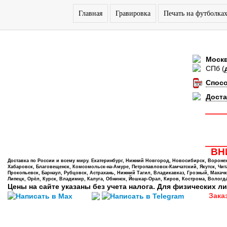
Главная
Гравировка
Печать на футболка
Моск
СПб
(
Спос
Доста
ВНИ
Доставка по России и всему миру. Екатеринбург, Нижний Новгород, Новосибирск, Воронеж,
Хабаровск, Благовещенск, Комсомольск-на-Амуре, Петропавловск-Камчатский, Якутск, Чита,
Прокопьевск, Барнаул, Рубцовск, Астрахань, Нижний Тагил, Владикавказ, Грозный, Махачк
Липецк, Орёл, Курск, Владимир, Калуга, Обнинск, Йошкар-Орал, Киров, Кострома, Вологда
Цены на сайте указаны без учета налога. Для физических ли
Зака