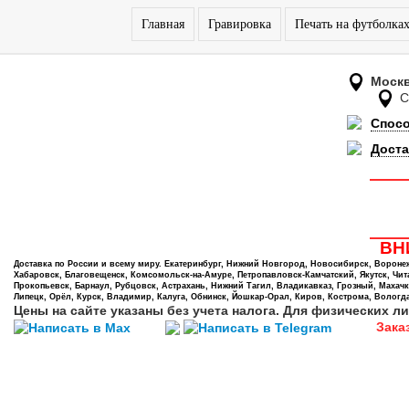
Главная
Гравировка
Печать на футболка
Моск
Спос
Доста
ВНИ
Доставка по России и всему миру. Екатеринбург, Нижний Новгород, Новосибирск, Воронеж,
Хабаровск, Благовещенск, Комсомольск-на-Амуре, Петропавловск-Камчатский, Якутск, Чита,
Прокопьевск, Барнаул, Рубцовск, Астрахань, Нижний Тагил, Владикавказ, Грозный, Махачк
Липецк, Орёл, Курск, Владимир, Калуга, Обнинск, Йошкар-Орал, Киров, Кострома, Вологда
Цены на сайте указаны без учета налога. Для физических ли
Зака