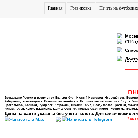
Главная
Гравировка
Печать на футболка
Моск
СПб
(
Спос
Доста
ВНИ
Доставка по России и всему миру. Екатеринбург, Нижний Новгород, Новосибирск, Воронеж,
Хабаровск, Благовещенск, Комсомольск-на-Амуре, Петропавловск-Камчатский, Якутск, Чита,
Прокопьевск, Барнаул, Рубцовск, Астрахань, Нижний Тагил, Владикавказ, Грозный, Махачк
Липецк, Орёл, Курск, Владимир, Калуга, Обнинск, Йошкар-Орал, Киров, Кострома, Вологда
Цены на сайте указаны без учета налога. Для физических ли
Зака