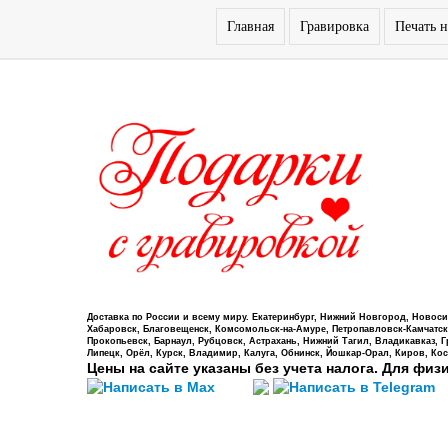
Главная
Гравировка
Печать н
Доставка по России и всему миру. Екатеринбург, Нижний Новгород, Новосиб
Хабаровск, Благовещенск, Комсомольск-на-Амуре, Петропавловск-Камчатский,
Прокопьевск, Барнаул, Рубцовск, Астрахань, Нижний Тагил, Владикавказ, 
Липецк, Орёл, Курск, Владимир, Калуга, Обнинск, Йошкар-Орал, Киров, Кос
Цены на сайте указаны без учета налога. Для физ