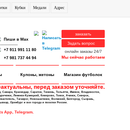
этки
Кубки
Медали
Адрес
заказать
Пиши в Max
Задать вопрос
-------------
+7 911 991 11 80
онлайн заказы 24/7
Мы сейчас работаем
+7 981 737 44 94
ы
Кулоны, жетоны
Магазин футболок
актуальны, перед заказом уточняйте.
у, Самара, Краснодар, Саратов, Тюмень, Тольятти, Ижевск, Владивосток,
уреченск, Ленинск-Кузнецкий, Кемерово, Томск, Ачинск, Северск,
евастополь, Таганрог, Новошахтинск, Волжский, Белгород, Сызрань,
ывкар, Оренбург и все города и поселки России.
s App, Telegram.