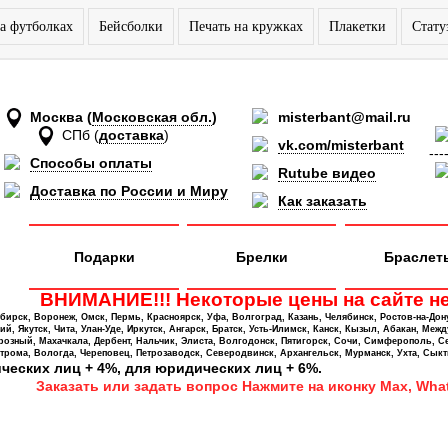
а футболках
Бейсболки
Печать на кружках
Плакетки
Стату
Москва
(
Московская обл.
)
misterbant@mail.ru
СПб
(
доставка
)
vk.com/misterbant
---
Способы оплаты
Rutube видео
Доставка по России и Миру
Как заказать
Подарки
Брелки
Браслет
ВНИМАНИЕ!!! Некоторые цены на сайте не
ирск, Воронеж, Омск, Пермь, Красноярск, Уфа, Волгоград, Казань, Челябинск, Ростов-на-Дон
 Якутск, Чита, Улан-Уде, Иркутск, Ангарск, Братск, Усть-Илимск, Канск, Кызыл, Абакан, Межд
Грозный, Махачкала, Дербент, Нальчик, Элиста, Волгодонск, Пятигорск, Сочи, Симферополь, С
трома, Вологда, Череповец, Петрозаводск, Северодвинск, Архангельск, Мурманск, Ухта, Сыкт
ических лиц + 4%, для юридических лиц + 6%.
Заказать или задать вопрос Нажмите на иконку Max, What