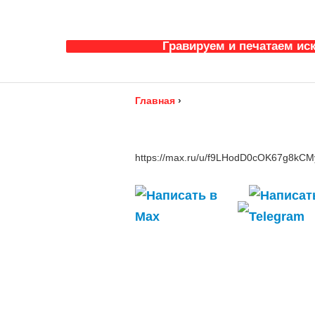
Гравируем и печатаем ис
Главная
›
https://max.ru/u/f9LHodD0cOK67g8