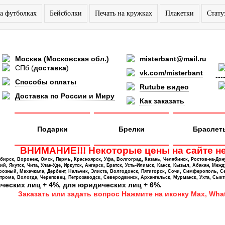
а футболках
Бейсболки
Печать на кружках
Плакетки
Стату
Москва
(
Московская обл.
)
misterbant@mail.ru
СПб
(
доставка
)
vk.com/misterbant
---
Способы оплаты
Rutube видео
Доставка по России и Миру
Как заказать
Подарки
Брелки
Браслет
ВНИМАНИЕ!!! Некоторые цены на сайте не
ирск, Воронеж, Омск, Пермь, Красноярск, Уфа, Волгоград, Казань, Челябинск, Ростов-на-Дон
 Якутск, Чита, Улан-Уде, Иркутск, Ангарск, Братск, Усть-Илимск, Канск, Кызыл, Абакан, Межд
Грозный, Махачкала, Дербент, Нальчик, Элиста, Волгодонск, Пятигорск, Сочи, Симферополь, С
трома, Вологда, Череповец, Петрозаводск, Северодвинск, Архангельск, Мурманск, Ухта, Сыкт
ических лиц + 4%, для юридических лиц + 6%.
Заказать или задать вопрос Нажмите на иконку Max, What