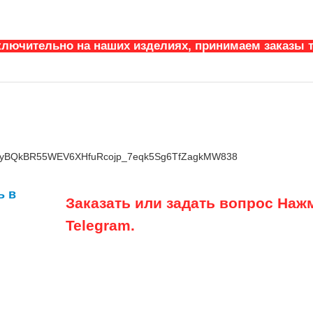
ключительно на наших изделиях, принимаем заказы т
kCMyBQkBR55WEV6XHfuRcojp_7eqk5Sg6TfZagkMW838
Заказать или задать вопрос Нажм
Telegram.