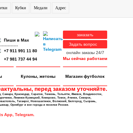
этки
Кубки
Медали
Адрес
заказать
Пиши в Max
Задать вопрос
-------------
+7 911 991 11 80
онлайн заказы 24/7
Мы сейчас работаем
+7 981 737 44 94
ы
Кулоны, жетоны
Магазин футболок
актуальны, перед заказом уточняйте.
у, Самара, Краснодар, Саратов, Тюмень, Тольятти, Ижевск, Владивосток,
уреченск, Ленинск-Кузнецкий, Кемерово, Томск, Ачинск, Северск,
евастополь, Таганрог, Новошахтинск, Волжский, Белгород, Сызрань,
ывкар, Оренбург и все города и поселки России.
s App, Telegram.