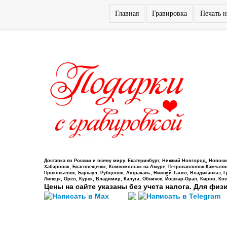
Главная
Гравировка
Печать н
Доставка по России и всему миру. Екатеринбург, Нижний Новгород, Новосиб
Хабаровск, Благовещенск, Комсомольск-на-Амуре, Петропавловск-Камчатский,
Прокопьевск, Барнаул, Рубцовск, Астрахань, Нижний Тагил, Владикавказ, 
Липецк, Орёл, Курск, Владимир, Калуга, Обнинск, Йошкар-Орал, Киров, Кос
Цены на сайте указаны без учета налога. Для физ