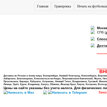
Главная
Гравировка
Печать на футболка
Моск
СПб
(
Спос
Доста
ВНИ
Доставка по России и всему миру. Екатеринбург, Нижний Новгород, Новосибирск, Воронеж,
Хабаровск, Благовещенск, Комсомольск-на-Амуре, Петропавловск-Камчатский, Якутск, Чита,
Прокопьевск, Барнаул, Рубцовск, Астрахань, Нижний Тагил, Владикавказ, Грозный, Махачк
Липецк, Орёл, Курск, Владимир, Калуга, Обнинск, Йошкар-Орал, Киров, Кострома, Вологда
Цены на сайте указаны без учета налога. Для физических ли
Зака