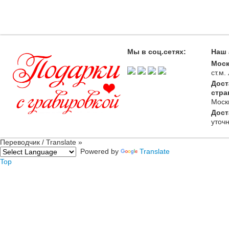
Мы в соц.сетях:
Наш 
Моск
ст.м
Дост
стра
Моск
Дост
уточ
Переводчик / Translate »
Powered by
Translate
Top